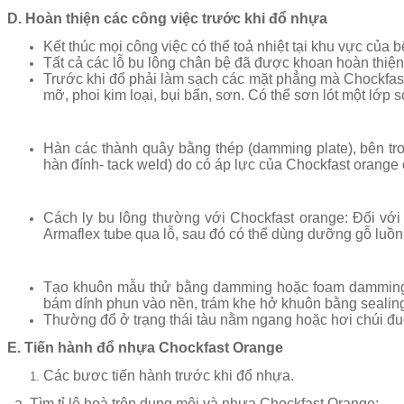
D. Hoàn thiện các công việc trước khi đổ nhựa
Kết thúc mọi công việc có thể toả nhiệt tại khu vực của
Tất cả các lỗ bu lông chân bệ đã được khoan hoàn thiện,
Trước khi đổ phải làm sạch các mặt phẳng mà Chockfast
mỡ, phoi kim loại, bụi bẩn, sơn. Có thể sơn lót một lớp
Hàn các thành quây bằng thép (damming plate), bên t
hàn đính- tack weld) do có áp lực của Chockfast orange ở 
Cách ly bu lông thường với Chockfast orange: Đối vớ
Armaflex tube qua lỗ, sau đó có thể dùng dưỡng gỗ luồn
Tạo khuôn mẫu thử bằng damming hoặc foam damming 
bám dính phun vào nền, trám khe hở khuôn bằng seali
Thường đổ ở trạng thái tàu nằm ngang hoặc hơi chúi đuôi
E. Tiến hành đổ nhựa
Chockfast Orange
Các bươc tiến hành trước khi đổ nhựa.
a. Tìm tỉ lệ hoà trộn dung môi và nhựa Chockfast Orange: