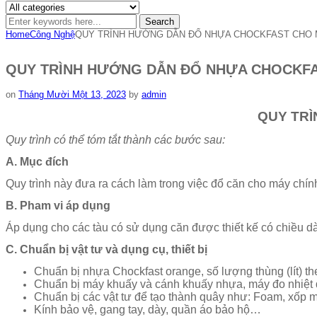
Search
Home
Công Nghệ
QUY TRÌNH HƯỚNG DẪN ĐỔ NHỰA CHOCKFAST CHO 
QUY TRÌNH HƯỚNG DẪN ĐỔ NHỰA CHOCKFA
on
Tháng Mười Một 13, 2023
by
admin
QUY TR
Quy trình có thể tóm tắt thành các bước sau:
A. Mục đích
Quy trình này đưa ra cách làm trong việc đổ căn cho máy chính 
B. Pham vi áp dụng
Áp dụng cho các tàu có sử dụng căn được thiết kế có chiều 
C. Chuẩn bị vật tư và dụng cụ, thiết bị
Chuẩn bị nhựa Chockfast orange, số lượng thùng (lít) theo
Chuẩn bị máy khuấy và cánh khuấy nhựa, máy đo nhiệt 
Chuẩn bị các vật tư để tạo thành quây như: Foam, xốp mú
Kính bảo vệ, gang tay, dày, quần áo bảo hộ…