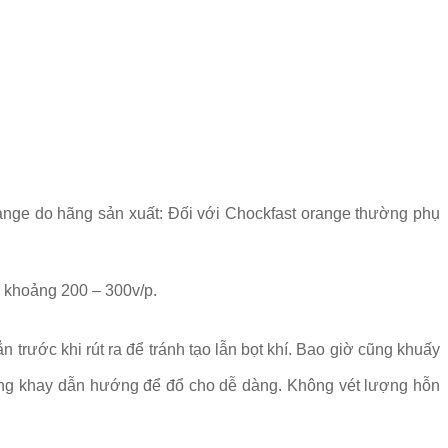
range do hãng sản xuất: Đối với Chockfast orange thường phụ
 khoảng 200 – 300v/p.
rước khi rút ra để tránh tạo lẫn bọt khí. Bao giờ cũng khuấy
 dùng khay dẫn hướng để đổ cho dễ dàng. Không vét lượng hỗn