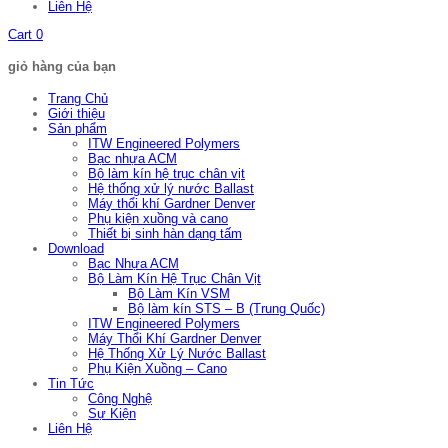
Liên Hệ
Cart
0
giỏ hàng của bạn
Trang Chủ
Giới thiệu
Sản phẩm
ITW Engineered Polymers
Bạc nhựa ACM
Bộ làm kín hệ trục chân vịt
Hệ thống xử lý nước Ballast
Máy thổi khí Gardner Denver
Phụ kiện xuồng và cano
Thiết bị sinh hàn dạng tấm
Download
Bạc Nhựa ACM
Bộ Làm Kín Hệ Trục Chân Vịt
Bộ Làm Kín VSM
Bộ làm kín STS – B (Trung Quốc)
ITW Engineered Polymers
Máy Thổi Khí Gardner Denver
Hệ Thống Xử Lý Nước Ballast
Phụ Kiện Xuồng – Cano
Tin Tức
Công Nghệ
Sự Kiện
Liên Hệ