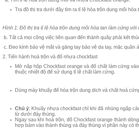
Tra đồ thị tra dưới đây tìm ra tỉ lệ hòa trộn dung môi h
Hình 1: Đồ thị tra tỉ lệ hòa trộn dung môi hòa tan làm cứng v
b. Tất cả mọi công việc liên quan đến thành quây phải kết thúc
c. Đeo kính bảo vệ mắt và găng tay bảo vệ da tay, mặc quần á
2. Tiến hành hoà trộn và đổ nhựa chockfast
Mở nắp hộp Chockfast orange và đổ chất làm cứng vào. 
thuộc nhiệt độ để sử dụng tỉ lệ chất làm cứng.
Dùng máy khuấy để hòa trộn dung dich và chất hoá cứn
Chú ý
: Khuấy nhựa chockfast chỉ khi đã nhúng ngập cán
từ dưới đáy thùng.
Ngay sau khi hoà trộn, đổ Chockfast orange thành dòng
hợp bám vào thành thùng và đáy thùng vì phần này có thể