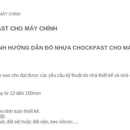
MÁY CHÍNH
ST CHO MÁY CHÍNH
ÌNH HƯỚNG DẪN ĐỔ NHỰA CHOCKFAST
CHO MÁ
sao cho đạt được các yêu cầu kỹ thuật do nhà thiết kế và nhà ch
dày từ 12 đến 100mm
 tính toán thiết kế.
độ.
t, đất sét hoặc đất nặn, keo silicon….