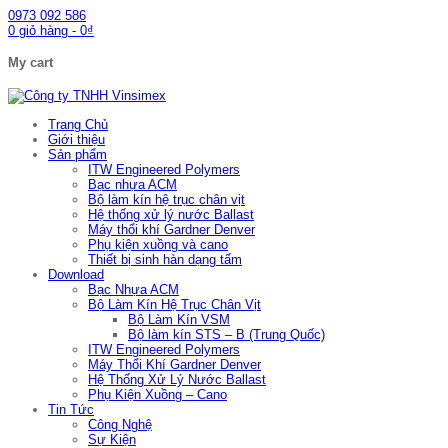
0973 092 586
0
giỏ hàng
-
0
₫
My cart
Trang Chủ
Giới thiệu
Sản phẩm
ITW Engineered Polymers
Bạc nhựa ACM
Bộ làm kín hệ trục chân vịt
Hệ thống xử lý nước Ballast
Máy thổi khí Gardner Denver
Phụ kiện xuồng và cano
Thiết bị sinh hàn dạng tấm
Download
Bạc Nhựa ACM
Bộ Làm Kín Hệ Trục Chân Vịt
Bộ Làm Kín VSM
Bộ làm kín STS – B (Trung Quốc)
ITW Engineered Polymers
Máy Thổi Khí Gardner Denver
Hệ Thống Xử Lý Nước Ballast
Phụ Kiện Xuồng – Cano
Tin Tức
Công Nghệ
Sự Kiện