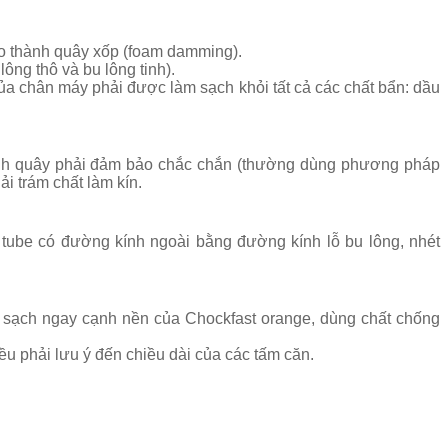
cho thành quây xốp (foam damming).
ông thô và bu lông tinh).
a chân máy phải được làm sạch khỏi tất cả các chất bẩn: dầu
hành quây phải đảm bảo chắc chắn (thường dùng phương pháp
ải trám chất làm kín.
 tube có đường kính ngoài bằng đường kính lỗ bu lông, nhét
ạch ngay cạnh nền của Chockfast orange, dùng chất chống
ều phải lưu ý đến chiều dài của các tấm căn.