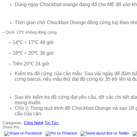
Dùng ngay Chockfast orange đang đổ cho ME đổ vào kh
Thời gian chờ Chockfast Orange đông cứng tuỳ theo nhi
– Dưới 13℃ không đông cứng
– 14℃ ÷ 17℃ 48 giờ
– 18℃ ÷ 20℃ 36 giờ
– Trên 20℃ 24 giờ
Kiểm tra độ cứng của căn mẫu: Sau vài ngày để đảm bả
cứng barcol, nếu mẫu thử đạt độ cứng từ 35 trở lên là đ
Sau khi kiểm tra độ cứng đạt yêu cầu, dỡ các chi tiết 
mong muốn.
Chú ý: Trong quá trình đổ Chockfast Orange và sau 18 
cấu của căn.
Categories:
Công Nghệ
Tin Tức
Share this...