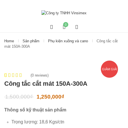
0
Home
Sản phẩm
Phụ kiện xuồng và cano
Công tắc cắt
mát 150A-300A
GIẢM GIÁ!
(
0
reviews)
0
5
0
out of
Công tắc cắt mát 150A-300A
based on
customer
1,500,000
₫
1,250,000
₫
ratings
Thông số kỹ thuật sản phẩm
Trọng lượng: 18,6 Kgs/ctn