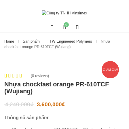
0
Home
Sản phẩm
ITW Engineered Polymers
Nhựa
chockfast orange PR-610TCF (Wujiang)
GIẢM GIÁ!
(
0
reviews)
0
5
0
out of
Nhựa chockfast orange PR-610TCF
based on
(Wujiang)
customer
ratings
4,240,000
₫
3,600,000
₫
Thông số sản phẩm: