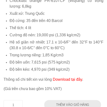
Chockfast orange PR-610TCF (Wujiang) có trọng
lượng: 6,8kg
Xuất xứ: Trung Quốc
Độ cứng: 35 đên trên 40 Barcol
Thể tích: 4 lít
Cường độ nén: 19,000 psi (1,336 kg/cm2)
Hệ số giãn nở nhiệt: 17.1 x 10-6/F° đến 32°F to 140°F
(30.8 x 10-6/C° đến 0°C to 60°C)
Trọng lượng riêng: 1,85 Kg/cm3
Độ bền uốn: 7,615 psi (575 kg/cm2)
Độ bền kéo: 4,970 psi (349 kg/cm2)
Thông số chi tiết xin vui lòng
Download tại đây
.
(Giá trên chưa bao gồm 10% VAT)
THÊM VÀO GIỎ HÀNG