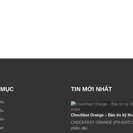
 MỤC
TIN MỚI NHẤT
chủ
iệu
Chockfast Orange – Bản tin kỹ th
ẩm
CHOCKFAST ORANGE (PR-610TCF)
ad
phẩm đặc
...