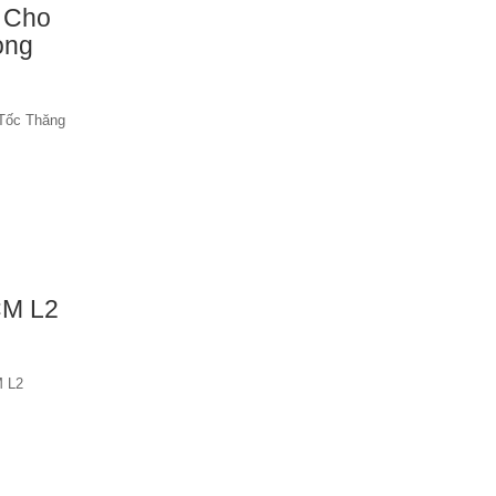
 Cho
ong
 Tốc Thăng
M L2
M L2