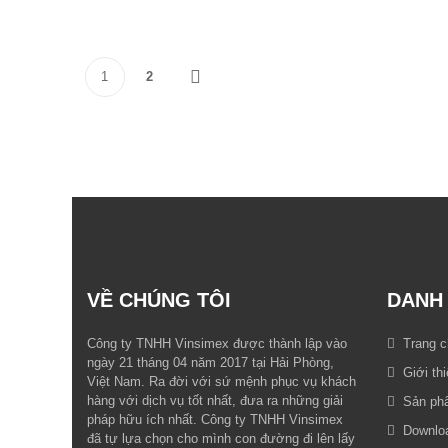
1
2
>
VỀ CHÚNG TÔI
DANH
Công ty TNHH Vinsimex được thành lập vào
Trang 
ngày 21 tháng 04 năm 2017 tại Hải Phòng,
Giới th
Việt Nam. Ra đời với sứ mệnh phục vụ khách
hàng với dịch vụ tốt nhất, đưa ra những giải
Sản ph
pháp hữu ích nhất. Công ty TNHH Vinsimex
Downlo
đã tự lựa chọn cho mình con đường đi lên lấy