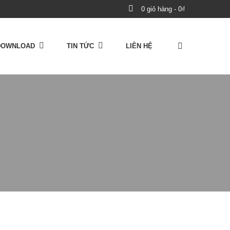
0
giỏ hàng
-
0
₫
DOWNLOAD
TIN TỨC
LIÊN HỆ