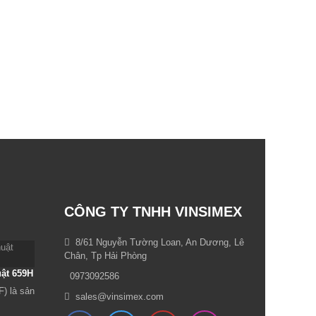
CÔNG TY TNHH VINSIMEX
8/61 Nguyễn Tường Loan, An Dương, Lê
Chân, Tp Hải Phòng
uật 659H
0973092586
 là sản
sales@vinsimex.com