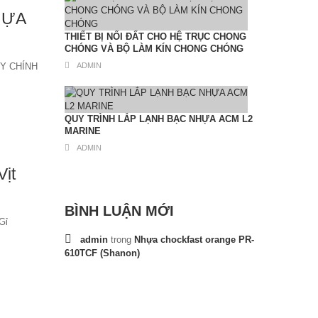
HỰA
THIẾT BỊ NỐI ĐẤT CHO HỆ TRỤC CHONG
CHÓNG VÀ BỘ LÀM KÍN CHONG CHÓNG
Y CHÍNH
ADMIN
QUY TRÌNH LẮP LẠNH BẠC NHỰA ACM L2
MARINE
ADMIN
ịt
BÌNH LUẬN MỚI
Gỉ
admin
trong
Nhựa chockfast orange PR-
610TCF (Shanon)